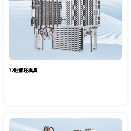
72腔瓶坯模具