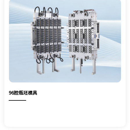
96腔瓶坯模具