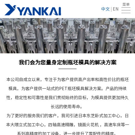
菜单
首
中文
|
EN
页
关
于
加
我
工
瓶
们
工
胚
联
我们会为您量身定制瓶坯模具的解决方案
艺
模
系
本公司自成立以来，专注于为客户提供高产出率和高性价比的瓶坯
具
模具，为客户提供一站式的PET瓶坯模具解决方案。产品的持续
我
性，稳定性和可靠性是我们贯彻始终的目标，为模具提供更加持久
们
长远的使用寿命。
为了更好的服务我们的客户，我司引进日本东芝卧式加工中心，日
本大隈立式加工中心，四轴高速精雕，镜面火花机 ，高速车床等一
系列高精度的加工设备，进一步提升了零配件的精度。